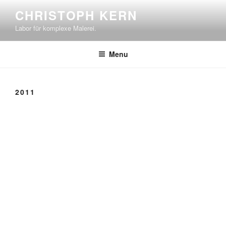
Skip
CHRISTOPH KERN
to
Labor für komplexe Malerei.
content
Menu
2011